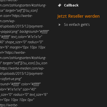
n.com/zahlungsarten/#zahlung-
Callback
se" target="self"][/su_icon]
Jetzt Reseller werden
on icon="https://werbe-
n.com/wp-
So einfach geht’s
nt/uploads/2015/12/payment-
-paypal.png" background="#ffffff"
"#ffffff" text_color="#1e1e1e"
40" shape_size="0" radius="0"
size="6" margin="0px 10px 10px
rl="https://werbe-
n.com/zahlungsarten/#zahlung-
" target="self"][/su_icon]
[su_icon
"https://werbe-medien.com/wp-
nt/uploads/2015/12/payment-
-sofort-ue.png"
ound="#ffffff" color="#ffffff"
olor="#1e1e1e" size="40"
size="0" radius="0" text_size="6"
n="0px 10px 10px 0px"
ttps://werbe-