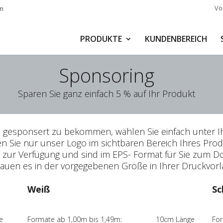
Vo
m
PRODUKTE
KUNDENBEREICH
Sponsoring
Sparen Sie ganz einfach 5 % auf Ihr Produkt
esponsert zu bekommen, wählen Sie einfach unter Ih
n Sie nur unser Logo im sichtbaren Bereich Ihres Produ
zur Verfügung und sind im EPS- Format für Sie zum Do
auen es in der vorgegebenen Größe in Ihrer Druckvorla
Weiß
Sc
e
Formate ab 1,00m bis 1,49m: 10cm Länge
Fo