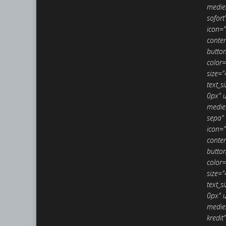
medie
sofort
icon=
conte
button
color=
size="
text_
0px" u
medie
sepa" 
icon=
conte
button
color=
size="
text_
0px" u
medie
kredit