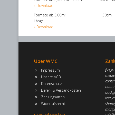
» Download
Formate ab 5,00m: 50cm
Länge
» Download
Über WMC
Zahl
[su_ic
Impressum
medie
Unsere AGB
conte
Datenschutz
butto
Liefer- & Versandkosten
backgr
Zahlungsarten
text_c
Widerrufsrecht
shape_
margi
url="h