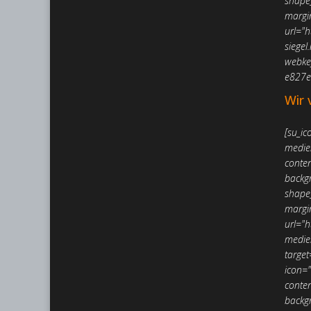
shape_
margi
url="h
siegel
webke
e827e
Wir 
[su_ic
medie
conte
backgr
shape_
margi
url="h
medie
target
icon=
conte
backgr