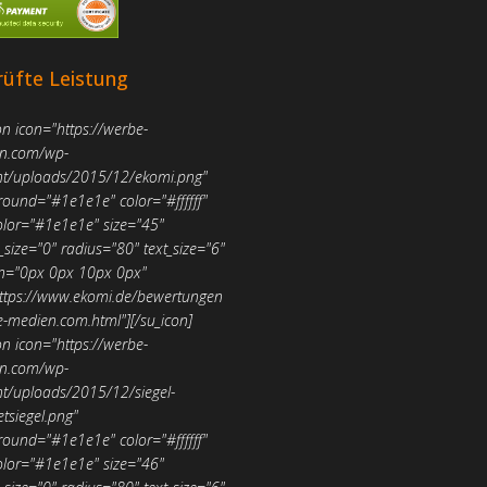
üfte Leistung
on icon="https://werbe-
n.com/wp-
nt/uploads/2015/12/ekomi.png"
round="#1e1e1e" color="#ffffff"
olor="#1e1e1e" size="45"
size="0" radius="80" text_size="6"
n="0px 0px 10px 0px"
https://www.ekomi.de/bewertungen
e-medien.com.html"][/su_icon]
on icon="https://werbe-
n.com/wp-
nt/uploads/2015/12/siegel-
etsiegel.png"
round="#1e1e1e" color="#ffffff"
olor="#1e1e1e" size="46"