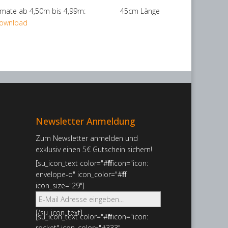
rmate ab 4,50m bis 4,99m: 45cm Länge
Download
Newsletter Anmeldung
Zum Newsletter anmelden und
exklusiv einen 5€ Gutschein sichern!
[su_icon_text color="#ffffff" icon="icon:
envelope-o" icon_color="#ffffff"
icon_size="29"]
[/su_icon_text]
[su_icon_text color="#ffffff" icon="icon:
rocket" icon_color="#333"