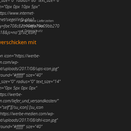
size="0" radius="80" text_size="6"
n="0px 0px 10px 5px"
ttps://www.internet-
.net/siegel/info.php?
✓ Schnelle Lieferzeiten
y=fae708c82b10dfa79a09bb270
✓ Käuferschutz
✓ Datenschutz
18&js=no"][/su_icon]
verschicken mit
on icon="https://werbe-
n.com/wp-
nt/uploads/2017/08/ups-icon.jpg"
ound="#ffffff" size="40"
size="0" radius="0" text_size="14"
n="0px 5px 0px 0px"
ttps://werbe-
n.com/liefer_und_versandkosten/"
="self"][/su_icon]
[su_icon
"https://werbe-medien.com/wp-
nt/uploads/2017/08/dhl-icon.jpg"
ound="#ffffff" size="40"