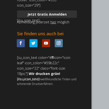
icon_size="29"]
Jetzt Gratis Anmelden
[/su_icon_text]
Abmeldung jederzeit
hier
möglich
Sie finden uns auch bei
[su_icon_text color="#ffffff" icon="icon:
leaf" icon_color="#59b22c"
icon_size="22" class="font-size:
18px;"]
Wir drucken grün!
[/su_icon_text]
Wir setzen auf umweltfreundliche Tinten und
schonende Druckverfahren.