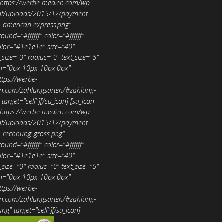
"https://werbe-medien.com/wp-
nt/uploads/2015/12/payment-
n-american-express.png"
ound="#ffffff" color="#ffffff"
olor="#1e1e1e" size="40"
size="0" radius="0" text_size="6"
n="0px 10px 10px 0px"
ttps://werbe-
n.com/zahlungsarten/#zahlung-
" target="self"][/su_icon]
[su_icon
"https://werbe-medien.com/wp-
nt/uploads/2015/12/payment-
n-rechnung_gross.png"
ound="#ffffff" color="#ffffff"
olor="#1e1e1e" size="40"
size="0" radius="0" text_size="6"
n="0px 10px 10px 0px"
ttps://werbe-
n.com/zahlungsarten/#zahlung-
ng" target="self"][/su_icon]