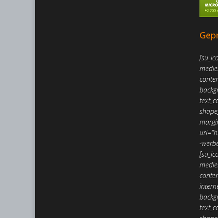
Gepr
[su_ic
medie
conte
backg
text_c
shape_
margi
url="
-werb
[su_ic
medie
conte
intern
backg
text_c