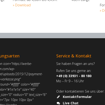
» Download
Fo
» 
ungsarten
Service & Kontakt
on icon="https://werbe-
Sie haben Fragen an uns?
n.com/wp-
Rufen Sie uns gerne an:
nt/uploads/2015/12/payment-
+49 (0) 33931 - 80 180
n-vorkasse.png"
Mo – Fr 9 – 16 Uhr
ound="#ffffff" color="#ffffff"
olor="#1e1e1e" size="40"
Oder kontaktieren Sie uns über:
size="0" radius="0" text_size="6"
Kontaktformular
n="7px 10px 10px 0px"
Live Chat
ttps://werbe-