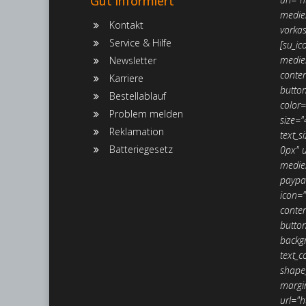
Gut informiert
medie
Kontakt
vorkas
Service & Hilfe
[su_ic
medie
Newsletter
conte
Karriere
button
Bestellablauf
color=
Problem melden
size="
Reklamation
text_
Batteriegesetz
0px" u
medie
paypal
icon=
conte
button
backgr
text_c
shape_
margi
url="h