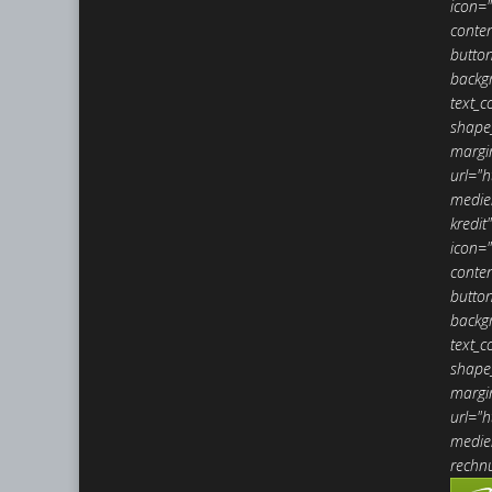
icon=
conte
butto
backgr
text_c
shape_
margi
url="h
medie
kredit
icon=
conte
butto
backgr
text_c
shape_
margi
url="h
medie
rechnu