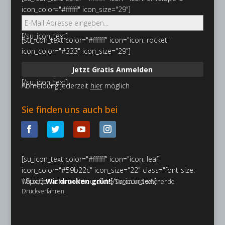
icon_color="#ffffff" icon_size="29"]
[/su_icon_text]
[su_icon_text color="#ffffff" icon="icon: rocket"
icon_color="#333" icon_size="29"]
Jetzt Gratis Anmelden
[/su_icon_text]
Abmeldung jederzeit
hier
möglich
Sie finden uns auch bei
[su_icon_text color="#ffffff" icon="icon: leaf"
icon_color="#59b22c" icon_size="22" class="font-size:
18px;"]
Wir drucken grün!
[/su_icon_text]
Wir setzen auf umweltfreundliche Tinten und schonende
Druckverfahren.