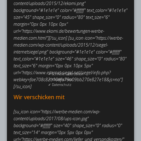
content/uploads/2015/12/ekomi.png"
background="#1e1e1e" color="#ffffff" text_color="#1e1e1e"
size="45" shape_size="0" radius="80" text_size="6"
margin="0px 0px 10px 0px"
url="https://www.ekomi.de/bewertungen-werbe-
medien.com.html"][/su_icon]
[su_icon icon="https://werbe-
medien.com/wp-content/uploads/2015/12/siegel-
internetsiegel.png" background="#1e1e1e" color="#ffffff"
text_color="#1e1e1e" size="46" shape_size="0" radius="80"
text_size="6" margin="0px 0px 10px 5px"
url="https://www.internet-siegel.net/siegel/info.php?
✓ Schnelle Lieferzeiten
webkey=fae708c82b10dfa79a09bb270e827e18&js=no"]
✓ Käuferschutz
✓ Datenschutz
[/su_icon]
Wir verschicken mit
[su_icon icon="https://werbe-medien.com/wp-
content/uploads/2017/08/ups-icon.jpg"
background="#ffffff" size="40" shape_size="0" radius="0"
text_size="14" margin="0px 5px 0px 0px"
url="https://werbe-medien.com/liefer_und_versandkosten/"