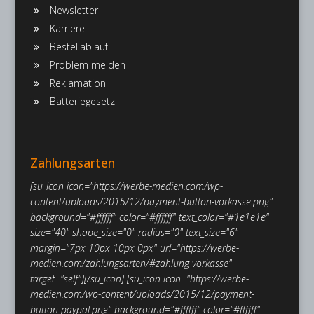
Newsletter
Karriere
Bestellablauf
Problem melden
Reklamation
Batteriegesetz
Zahlungsarten
[su_icon icon="https://werbe-medien.com/wp-
content/uploads/2015/12/payment-button-vorkasse.png"
background="#ffffff" color="#ffffff" text_color="#1e1e1e"
size="40" shape_size="0" radius="0" text_size="6"
margin="7px 10px 10px 0px" url="https://werbe-
medien.com/zahlungsarten/#zahlung-vorkasse"
target="self"][/su_icon]
[su_icon icon="https://werbe-
medien.com/wp-content/uploads/2015/12/payment-
button-paypal.png" background="#ffffff" color="#ffffff"